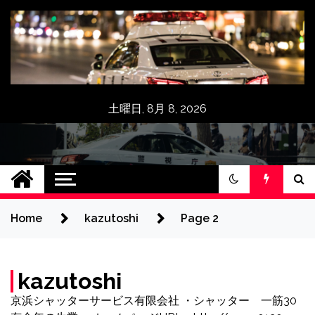
Skip
to
content
土曜日, 8月 8, 2026
京浜シャツター,三
点検無料クーポン券,インターネット限
定10％OFF,修理,メンテナンス,シャッタ
和シャッター工業
ー車庫,交換,入替,取付,新設,アフターサ
ービス
Home
kazutoshi
Page 2
品質直接施工：神奈
川県横浜市.川崎市
kazutoshi
京浜シャッターサービス有限会社 ・シャッター 一筋30