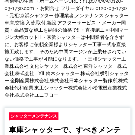
有余年の生業 ・ホームページURL：http://www.0120-
03-1730.com ・お問合せ フリーダイヤル 0120-03-1730
・元祖:京浜シャツター,修理業者,メンテナンス,シャッター
車庫,交換,入替,取付,新設,アフターサービス ・メーカー同
質・高品質な施工を納得の価格で!! ・直接施工＝中間マー
ジン大幅カット!! ・京浜シャツターは中間業者を介さず
に、お客様.ご依頼企業様よりシャッター工事一式を直接
施工致します。 そのため中間マージンが上乗せされてい
ない価格で工事が可能になります。 ・三和シヤッター工
業株式会社,文化シヤッター株式会社,東洋シャッター株式
会社,株式会社LIXIL鈴木シャッター,株式会社横引シャッタ
ー,金剛産業株式会社,株式会社日本シャッター製作所,株式
会社代和産業,東工シャッター株式会社,小松電機産業株式
会社,株式会社ユニフロー
シャッターメンテナンス
車庫シャッターで、すべきメンテ