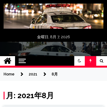
Skip
to
content
金曜日, 8月 7, 2026
京浜シャツター,三
点検無料クーポン券,インターネット限
定10％OFF,修理,メンテナンス,シャッタ
和シャッター工業
ー車庫,交換,入替,取付,新設,アフターサ
ービス
Home
2021
8月
品質直接施工：神奈
川県横浜市.川崎市
月:
2021年8月