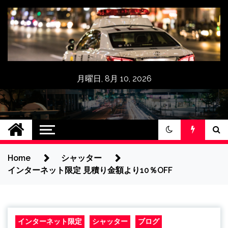
月曜日, 8月 10, 2026
京浜シャツター,三
点検無料クーポン券,インターネット限
定10％OFF,修理,メンテナンス,シャッタ
和シャッター工業
ー車庫,交換,入替,取付,新設,アフターサ
ービス
Home
シャッター
品質直接施工：神奈
インターネット限定 見積り金額より10％OFF
川県横浜市.川崎市
インターネット限定
シャッター
ブログ